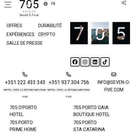
FR
À PROPOS
ÉVÉNEMENTS
OFFRES
DURABILITÉ
EXPÉRIENCES
CRYPTO
SALLE DE PRESSE
+351 222 433 343
+351 937 304 756
INFO@SEVEN-O-
FIVE.COM
*APPEL VERS LE RÉSEAU NATIONAL
*APPEL VERS LE RÉSEAU NATIONAL
FIXE
FIXE
705 O’PORTO
705 PORTO GAIA
HOTEL
BOUTIQUE HOTEL
705 PORTO
705 PORTO
PRIME HOME
STA CATARINA