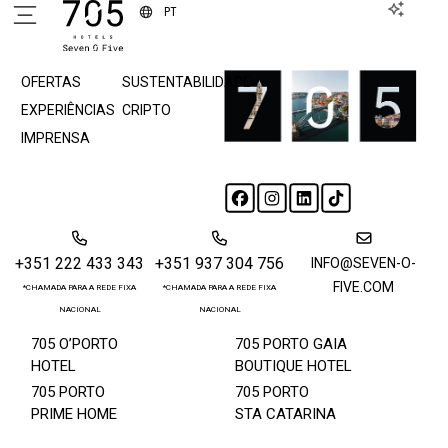
PT
SOBRE NÓS
EVENTOS
OFERTAS
SUSTENTABILIDADE
EXPERIÊNCIAS
CRIPTO
IMPRENSA
+351 222 433 343
+351 937 304 756
INFO@SEVEN-O-
FIVE.COM
*CHAMADA PARA A REDE FIXA
*CHAMADA PARA A REDE FIXA
NACIONAL
NACIONAL
705 O’PORTO
705 PORTO GAIA
HOTEL
BOUTIQUE HOTEL
705 PORTO
705 PORTO
PRIME HOME
STA CATARINA