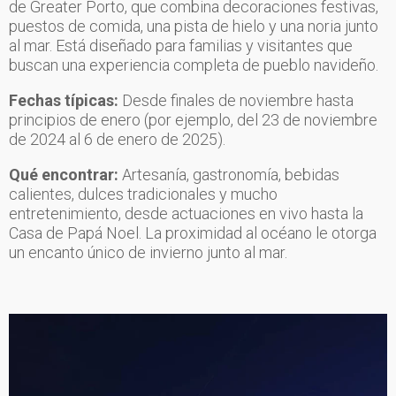
de Greater Porto, que combina decoraciones festivas,
puestos de comida, una pista de hielo y una noria junto
al mar. Está diseñado para familias y visitantes que
buscan una experiencia completa de pueblo navideño.
Fechas típicas:
Desde finales de noviembre hasta
principios de enero (por ejemplo, del 23 de noviembre
de 2024 al 6 de enero de 2025).
Qué encontrar:
Artesanía, gastronomía, bebidas
calientes, dulces tradicionales y mucho
entretenimiento, desde actuaciones en vivo hasta la
Casa de Papá Noel. La proximidad al océano le otorga
un encanto único de invierno junto al mar.