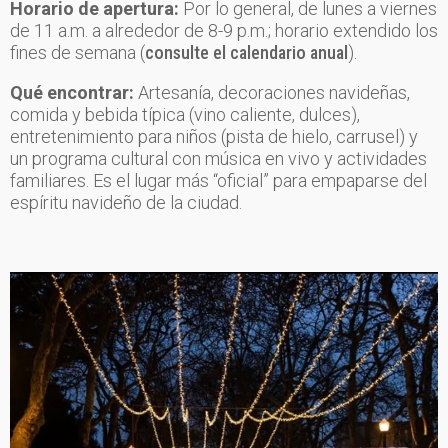
Horario de apertura:
Por lo general, de lunes a viernes
de 11 a.m. a alrededor de 8-9 p.m.; horario extendido los
fines de semana (
consulte el calendario anual
).
Qué encontrar:
Artesanía, decoraciones navideñas,
comida y bebida típica (vino caliente, dulces),
entretenimiento para niños (pista de hielo, carrusel) y
un programa cultural con música en vivo y actividades
familiares. Es el lugar más “oficial” para empaparse del
espíritu navideño de la ciudad.