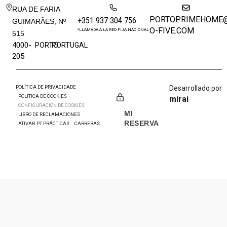
RUA DE FARIA
PORTOPRIMEHOME
+351 937 304 756
GUIMARÃES, Nº
O-FIVE.COM
*LLAMADA A LA RED FIJA NACIONAL
515
4000-
PORTO
PORTUGAL
205
POLÍTICA DE PRIVACIDADE
Desarrollado por
POLÍTICA DE COOKIES
mirai
CONFIGURACIÓN DE COOKIES
MI
LIBRO DE RECLAMACIONES
RESERVA
ATIVAR.PT PRÁCTICAS
CARRERAS