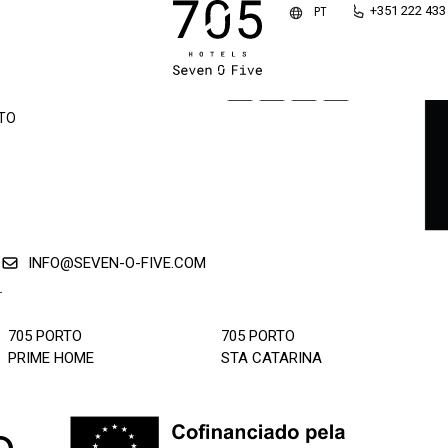
S
+351 222 433
PT
RTAS
TO
INFO@SEVEN-O-FIVE.COM
L
705 PORTO
705 PORTO
PRIME HOME
STA CATARINA