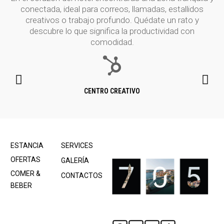
conectada, ideal para correos, llamadas, estallidos
creativos o trabajo profundo. Quédate un rato y
descubre lo que significa la productividad con
comodidad.
CENTRO CREATIVO
ESTANCIA
SERVICES
OFERTAS
GALERÍA
COMER &
CONTACTOS
BEBER