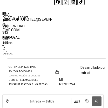
RUA
RNET nº 13387
705OPORTOHOTEL@SEVEN-
+351
DA
O-
918
MATERNIDADE
FIVE.COM
62
912
4050-
PORTO
PORTUGAL
900
369
*LLAMADA
A
LA
RED
FIJA
NACIONAL
POLÍTICA DE PRIVACIDADE
Desarrollado por
POLÍTICA DE COOKIES
mirai
CONFIGURACIÓN DE COOKIES
MI
LIBRO DE RECLAMACIONES
RESERVA
ATIVAR.PT PRÁCTICAS
CARRERAS
Entrada — Salida
2