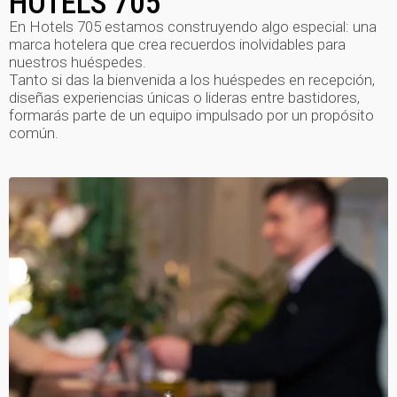
HOTELS 705
En Hotels 705 estamos construyendo algo especial: una
marca hotelera que crea recuerdos inolvidables para
nuestros huéspedes.
Tanto si das la bienvenida a los huéspedes en recepción,
diseñas experiencias únicas o lideras entre bastidores,
formarás parte de un equipo impulsado por un propósito
común.